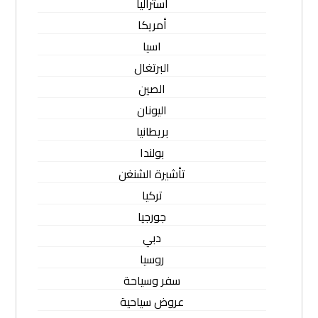
أستراليا
أمريكا
اسيا
البرتغال
الصين
اليونان
بريطانيا
بولندا
تأشيرة الشنغن
تركيا
جورجيا
دبي
روسيا
سفر وسياحة
عروض سياحية