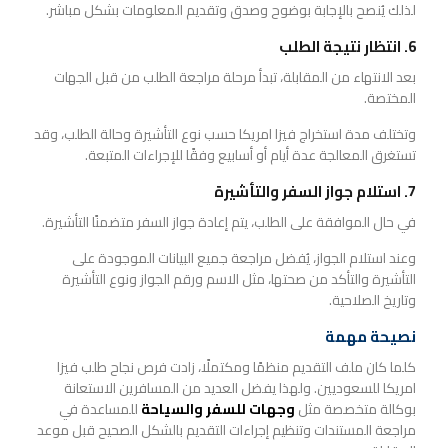
لذلك يُنصح بالإجابة بوضوح وصدق وتقديم المعلومات بشكل مباشر.
6. انتظار نتيجة الطلب
بعد الانتهاء من المقابلة، تبدأ مرحلة مراجعة الطلب من قبل الجهات
المختصة.
وتختلف مدة استخراج فيزا امريكا حسب نوع التأشيرة وحالة الطلب، وقد
تستغرق المعالجة عدة أيام أو أسابيع وفقًا للإجراءات المتبعة.
7. استلام جواز السفر والتأشيرة
في حال الموافقة على الطلب، يتم إعادة جواز السفر متضمنًا التأشيرة.
وعند استلام الجواز، يُفضل مراجعة جميع البيانات الموجودة على
التأشيرة والتأكد من صحتها، مثل الاسم ورقم الجواز ونوع التأشيرة
وتاريخ الصلاحية.
نصيحة مهمة
كلما كان ملف التقديم منظمًا ومكتملًا، زادت فرص نجاح طلب فيزا
امريكا للسعوديين. ولهذا يفضل العديد من المسافرين الاستعانة
بوكالة متخصصة مثل
وجهات للسفر والسياحة
للمساعدة في
مراجعة المستندات وتنظيم إجراءات التقديم بالشكل الصحيح قبل موعد