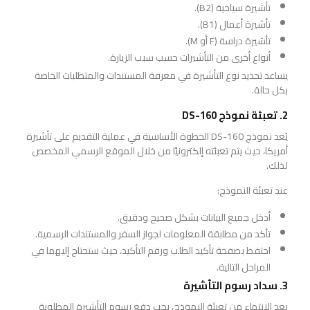
تأشيرة سياحية (B2).
تأشيرة أعمال (B1).
تأشيرة دراسة (F أو M).
أنواع أخرى من التأشيرات حسب سبب الزيارة.
يساعد تحديد نوع التأشيرة في معرفة المستندات والمتطلبات الخاصة
بكل حالة.
2. تعبئة نموذج DS-160
يُعد نموذج DS-160 الخطوة الأساسية في عملية التقديم على تأشيرة
أمريكا، حيث يتم تعبئته إلكترونيًا من خلال الموقع الرسمي المخصص
لذلك.
عند تعبئة النموذج:
أدخل جميع البيانات بشكل صحيح ودقيق.
تأكد من مطابقة المعلومات لجواز السفر والمستندات الرسمية.
احتفظ بصفحة تأكيد الطلب ورقم التأكيد، حيث ستحتاج إليهما في
المراحل التالية.
3. سداد رسوم التأشيرة
بعد الانتهاء من تعبئة النموذج، يجب دفع رسوم التأشيرة المطلوبة