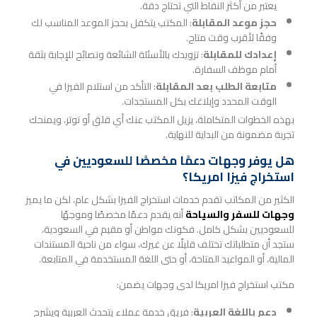
يعتبر من أكثر النقاط التي تحتاج دقة.
حجز موعد المقابلة
: المكتب يتكفل بحجز الموعد المناسب لك
وفقًا لأقرب وقت متاح.
إعدادك للمقابلة
: تزويدك بالأسئلة الشائعة ونصائح للإجابة بثقة
أمام موظف السفارة.
متابعة الطلب بعد المقابلة
: التأكد من استلام الفيزا في
الوقت المحدد وإبلاغك بكل المستجدات.
بهذه الخطوات المتكاملة، يزيل المكتب عنك أي قلق أو توتر، ويمنحك
تجربة مضمونة من البداية للنهاية.
هل يوفر وجهات دعمًا مخصصًا للسعوديين في
استخراج فيزا امريكا؟
الكثير من المكاتب تقدم خدمات استخراج الفيزا بشكل عام، لكن ما يميز
وجهات للسفر والسياحة
أنه يقدم دعمًا مخصصًا وموجهًا
للسعوديين بشكل كامل. فكونك مواطن أو مقيم في السعودية،
ستجد أن متطلباتك تختلف قليلًا عن غيرك، سواء من ناحية المستندات
المالية، أو المواعيد المتاحة، أو حتى اللغة المستخدمة في المتابعة.
مكتب استخراج فيزا امريكا لدى وجهات يضمن:
دعم باللغة العربية
: فريق خدمة عملاء يتحدث العربية ويشرح