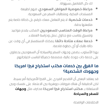
لك كل التفاصيل بسهولة.
مراعاة خصوصية المواطن السعودي
: فهم لطبيعة
المستندات البنكية، ومتطلبات السفر من السعودية.
خدمات شخصية
: لا يتم التعامل معك كرقم، بل كحالة خاصة يتم
متابعتها بدقة.
مراعاة الوقت المناسب للسعوديين
: المكتب يقدم مواعيد
وتنسيق يتناسب مع جداول عمل ودراسة العملاء.
خدمة عملاء متاحة دائمًا
: يمكنك الاستفسار في أي وقت عن
حالة طلبك أو أي خطوة قادمة.
بهذا الأسلوب، يضمن وجهات للسفر والسياحة أن السعوديين يحصلون
على خدمة ذات جودة عالية، مصممة خصيصًا لتناسب احتياجاتهم.
ما الفرق بين خدمات مكتب استخراج فيزا امريكا
وجهودك الشخصية؟
قد يعتقد البعض أن التقديم الفردي على الفيزا الأمريكية أمر بسيط،
لكن الحقيقة أن هناك فروقات جوهرية بين الاعتماد على نفسك وبين
الاستعانة بـ
مكتب استخراج فيزا امريكا
محترف مثل
وجهات
للسفر والسياحة
.
الاختلافات الواضحة: