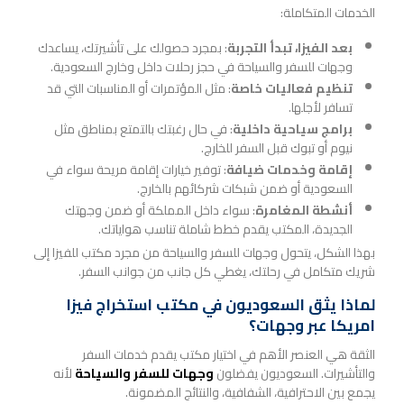
الخدمات المتكاملة:
بعد الفيزا، تبدأ التجربة
: بمجرد حصولك على تأشيرتك، يساعدك
وجهات للسفر والسياحة في حجز رحلات داخل وخارج السعودية.
تنظيم فعاليات خاصة
: مثل المؤتمرات أو المناسبات التي قد
تسافر لأجلها.
برامج سياحية داخلية
: في حال رغبتك بالتمتع بمناطق مثل
نيوم أو تبوك قبل السفر للخارج.
إقامة وخدمات ضيافة
: توفير خيارات إقامة مريحة سواء في
السعودية أو ضمن شبكات شركائهم بالخارج.
أنشطة المغامرة
: سواء داخل المملكة أو ضمن وجهتك
الجديدة، المكتب يقدم خطط شاملة تناسب هواياتك.
بهذا الشكل، يتحول وجهات للسفر والسياحة من مجرد مكتب للفيزا إلى
شريك متكامل في رحلتك، يغطي كل جانب من جوانب السفر.
لماذا يثق السعوديون في مكتب استخراج فيزا
امريكا عبر وجهات؟
الثقة هي العنصر الأهم في اختيار مكتب يقدم خدمات السفر
والتأشيرات. السعوديون يفضلون
وجهات للسفر والسياحة
لأنه
يجمع بين الاحترافية، الشفافية، والنتائج المضمونة.