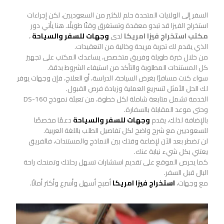
السفر إلى الولايات المتحدة حلم للكثير من السعوديين، لكن إجراءات
استخراج الفيزا قد تبدو معقدة وتستغرق وقتًا طويلًا. هنا يأتي دور
مكتب استخراج فيزا امريكا
لدى
وجهات للسفر والسياحة
،
الذي يقدم لك تجربة مريحة وخالية من التعقيدات.
من خلال خبرة طويلة وفريق متخصص، يساعدك المكتب على تجهيز
كل المستندات المطلوبة والتأكد من استيفاء الشروط بدقة.
سواء كنت مسافرًا بغرض السياحة، الدراسة، أو العلاج، فإن وجهات يوفر
لك الحل الأمثل لتسريع العملية وزيادة فرص القبول.
الخدمة تشمل متابعة شاملة لكل خطوة، من تعبئة نموذج DS-160
وحتى موعد المقابلة بالسفارة.
بالإضافة لذلك، يقدم
وجهات للسفر والسياحة
دعمًا مخصصًا
للسعوديين مع شرح واضح لكل تفاصيل الطلب باللغة العربية.
لن تضطر بعد الآن لإضاعة وقتك بين النماذج والمستندات، فالفريق
يعتني بكل شيء نيابة عنك.
كما يحرص الموقع على تقديم استشارات تسهل رحلتك وتمنحك راحة
البال قبل السفر.
مع وجهات،
استخراج فيزا امريكا
أصبح أسهل وأسرع وأكثر أمانًا.