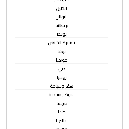
الصين
اليونان
بريطانيا
بولندا
تأشيرة الشنغن
تركيا
جورجيا
دبي
روسيا
سفر وسياحة
عروض سياحية
فرنسا
كندا
ماليزيا