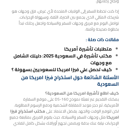
ونجاح رحلاتهم.
إذا كنت تخطط للسفر إلى الولايات المتحدة لأي غرض، فإن وجهات هو
شريكك المثالي الذي يجمع بين الخبرة، الثقة، وسهولة الإجراءات.
تواصل اليوم مع فريق وجهات للسفر والسياحة واجعل رحلتك تبدأ
بخطوة صحيحة وآمنة.
مقالات ذات صلة :
متطلبات تأشيرة أمريكا
مكتب تأشيرة في السعودية 2025: دليلك الشامل
مع وجهات
كيف تحصل علي فيزا امريكا للسعوديين بسهولة ؟
الأسئلة الشائعة حول استخراج فيزا امريكا من
السعودية
كيف اطلع تأشيرة امريكا من السعودية؟
يمكنك التقديم عبر تعبئة نموذج DS-160 على موقع السفارة
الأمريكية، ثم حجز موعد للمقابلة الشخصية ودفع الرسوم المطلوبة.
لكن لتوفير الوقت والجهد، يفضل الاعتماد على
مكتب استخراج فيزا
امريكا
مثل وجهات للسفر والسياحة، حيث يقوم الفريق بمتابعة جميع
الإجراءات نيابة عنك بدقة ويضمن تجهيز أوراقك بشكل كامل لتفادي