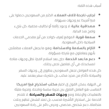
أسباب هذه الثقة:
تجارب ناجحة لآلاف العملاء
: الكثير من السعوديين حصلوا على
فيزا أمريكا عبر وجهات بسهولة.
مصداقية عالية
: لا وعود زائفة أو تكاليف مخفية، كل شيء
واضح منذ البداية.
سمعة قوية
: الموقع يُعرف كواحد من أبرز مقدمي الخدمات
السياحية داخل السعودية.
التزام بالسلامة والاستدامة
: وهو ما يجعل العملاء مطمئنين
بأنهم يتعاملون مع شركة مسؤولة.
دعم ما بعد الخدمة
: حتى بعد استلام الفيزا، تظل وجهات متاحة
لمساعدتك في أي تفاصيل تخص رحلتك.
كل هذه العوامل تجعل السعوديين ينظرون إلى وجهات للسفر
والسياحة كأكثر من مجرد مكتب، بل كشريك سفر يعتمد عليه.
في النهاية، يمكن القول إن اختيار
مكتب استخراج فيزا امريكا
المناسب هو العامل الفارق بين تجربة سلسة وناجحة، وتجربة مليئة
بالتعقيدات والإحباط. ومع
وجهات للسفر والسياحة
، لا تقتصر
الخدمة على استخراج التأشيرة فحسب، بل تمتد لتشمل تنظيم رحلات
متكاملة، دعم شخصي مخصص، وحرص دائم على راحة السعوديين