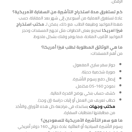
الرفض.
كم تستغرق مدة استخراج التأشيرة من السفارة الأمريكية؟
عادة تستغرق العملية من أسبوعين إلى شهر بعد المقابلة، حسب
ضغط المواعيد وطبيعة الطلب. مع ذلك، يمكن لـ
مكتب استخراج
فيزا امريكا
تسريع بعض الخطوات مثل تجهيز المستندات وحجز
المواعيد الأقرب المتاحة، مما يوفر وقتك بشكل ملحوظ.
ما هي الوثائق المطلوبة لطلب فيزا أمريكا؟
من أهم المستندات:
جواز سفر ساري المفعول.
صورة شخصية حديثة.
إيصال دفع رسوم التأشيرة.
نموذج DS-160 مكتمل.
كشف حساب بنكي يوضح القدرة المالية.
خطاب تعريف من العمل أو إثبات دراسة (إن وجد).
مكتب وجهات
يساعدك في مراجعة كل هذه الأوراق والتأكد
من مطابقتها لمتطلبات السفارة.
ما هو سعر التأشيرة الأمريكية للسعوديين؟
رسوم التأشيرة السياحية أو العائلية عادة حوالي 160 دولار أمريكي