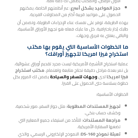
الأول للرفض، والمكتب يضمن لك دقة تامة.
حجز المواعيد بشكل أسرع
: عبر أنظمتهم الخاصة، يمكنهم
الحصول على مواعيد قريبة أكثر من المحاولات الفردية.
بهذه الطريقة، توفر على نفسك عناء الإجراءات الطويلة، وتضمن أن
طلبك يُدار باحترافية. كل ما عليك فعله هو تجهيز الأوراق الأساسية،
والباقي يعتني به فريق وجهات.
ما الخطوات الأساسية التي يقوم بها مكتب
استخراج فيزا امريكا لتجهيز أوراقك؟
عملية استخراج التأشيرة الأمريكية ليست مجرد تقديم أوراق عشوائية،
بل تمر بعدة مراحل دقيقة تحتاج متابعة واهتمام.
مكتب استخراج
فيزا امريكا
لدى
وجهات للسفر والسياحة
يضمن لك المرور بكل
خطوة بسلاسة حتى الحصول على الفيزا.
الخطوات الأساسية:
تجهيز المستندات المطلوبة
: مثل جواز السفر، صور شخصية،
وكشف حساب بنكي.
مراجعة المستندات
: للتأكد من استيفاء جميع المعايير التي
تضعها السفارة الأمريكية.
تعبئة نموذج DS-160
: النموذج الإلكتروني الرسمي، والذي