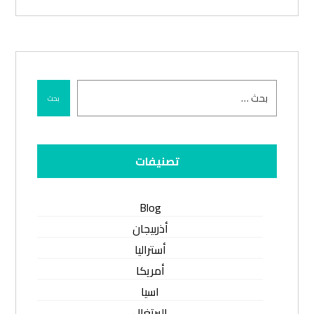
بحث
تصنيفات
Blog
أذربيجان
أستراليا
أمريكا
اسيا
البرتغال