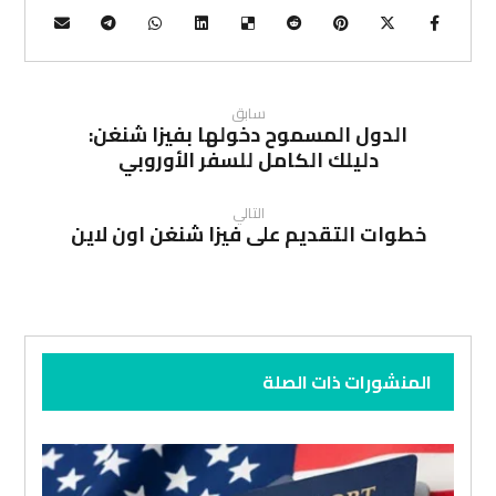
سابق
الدول المسموح دخولها بفيزا شنغن:
دليلك الكامل للسفر الأوروبي
التالي
خطوات التقديم على فيزا شنغن اون لاين
المنشورات ذات الصلة