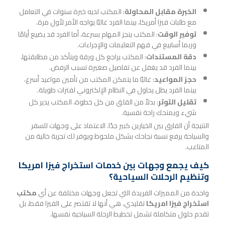
الخبرة مقابل المحاولة
: المكتب لديه خبرة سنوات في التعامل
مع طلبات فيزا أمريكا، بينما الفرد غالبًا يواجه الأمر لأول مرة.
توفير الوقت
: المكتب ينجز المهام بسرعة، أما الفرد قد يضيع أيامًا
وربما أسابيع في فهم التعليمات والإجراءات.
دقة المستندات
: المكتب يراجع كل ورقة ويتأكد من مطابقتها،
بينما الفرد قد يغفل عن تفاصيل صغيرة تسبب الرفض.
حجز المواعيد
: غالبًا ما يتمكن المكتب من تأمين مواعيد أسرع،
بينما الفرد يظل يحاول في النظام الإلكتروني لفترات طويلة.
تقليل التوتر
: بدلاً من القلق من كل خطوة، المكتب يدير كل
شيء ويمنحك راحة نفسية.
النتيجة أن الفارق بين الخيارين كبير جدًا. الاعتماد على وجهات للسفر
والسياحة يرفع نسبة نجاحك بشكل ملحوظ ويوفر لك تجربة خالية من
المتاعب.
كيف يجمع وجهات بين خدمات استخراج فيزا امريكا
وتنظيم الرحلات السياحية؟
واحدة من المميزات الفريدة التي تجعل وجهات مختلفة عن أي
مكتب
استخراج فيزا امريكا
تقليدي، هي أنها لا تقتصر على الفيزا فقط، بل
تقدم حلول متكاملة تشمل تخطيط الرحلة السياحية نفسها.