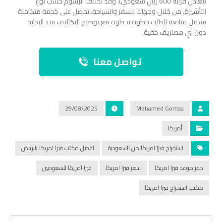
(تعادل قرابة 600 ريال سعودي)، وقد تختلف الرسوم حسب نوع
التأشيرة. من خلال وجهات للسفر والسياحة، تحصل على خدمة متكاملة
تشمل متابعة الطلب خطوة بخطوة مع توضيح التكاليف منذ البداية
دون أي مصاريف خفية.
تواصل معنا
29/08/2025
Mohamed Gomaa
أمريكا
استخراج فيزا امريكا من السعودية
افضل مكتب فيزا امريكا بالرياض
حجز موعد فيزا امريكا
سعر فيزا امريكا
فيزا امريكا للسعوديين
مكتب استخراج فيزا امريكا