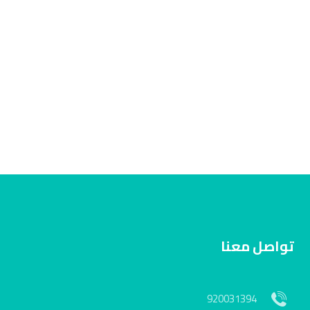
تواصل معنا
920031394