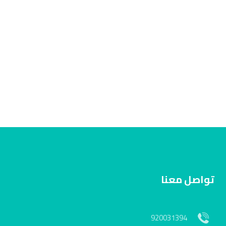
تواصل معنا
920031394