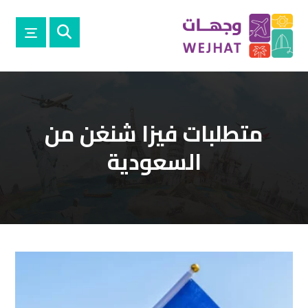
متطلبات فيزا شنغن من
السعودية