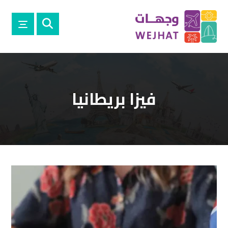
فيزا بريطانيا