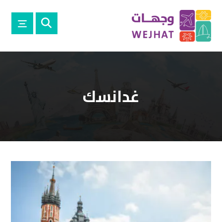
غدانسك