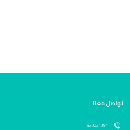
تواصل معنا
920031394