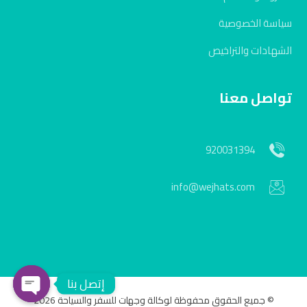
سياسة الخصوصية
الشهادات والتراخيص
تواصل معنا
920031394
info@wejhats.com
إتصل بنا
© جميع الحقوق محفوظة لوكالة وجهات للسفر والسياحة 2026
en chaty