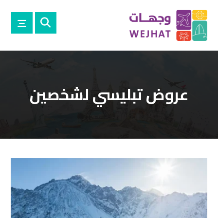
عروض تبليسي لشخصين