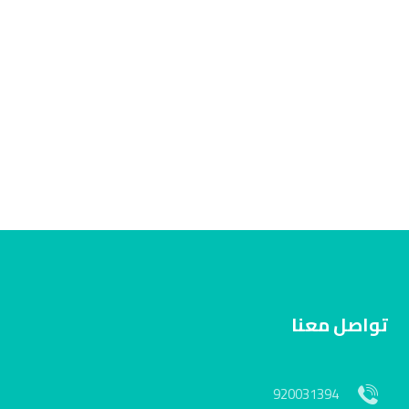
تواصل معنا
920031394