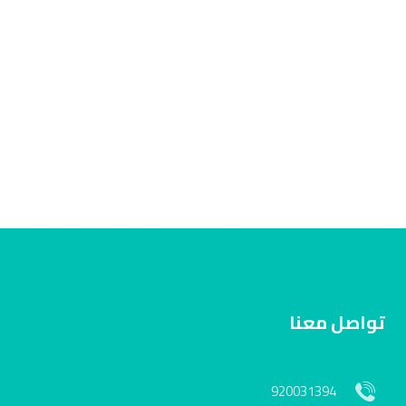
تواصل معنا
920031394