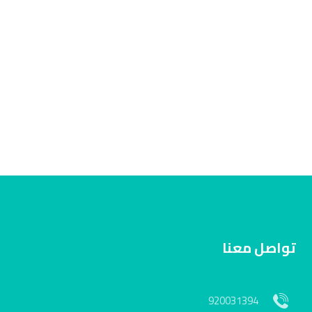
تواصل معنا
920031394