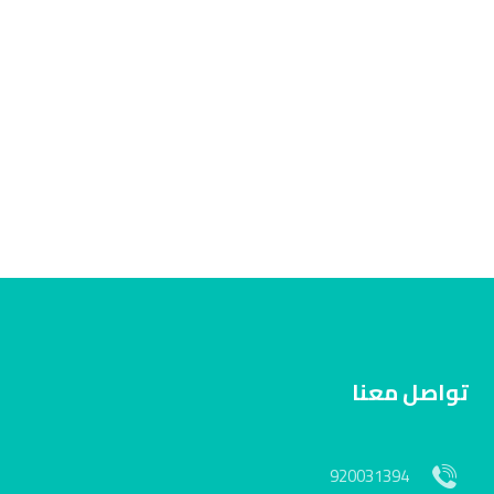
تواصل معنا
920031394