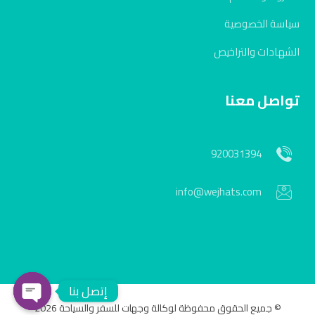
سياسة الخصوصية
الشهادات والتراخيص
تواصل معنا
920031394
info@wejhats.com
إتصل بنا
© جميع الحقوق محفوظة لوكالة وجهات للسفر والسياحة 2026
en chaty