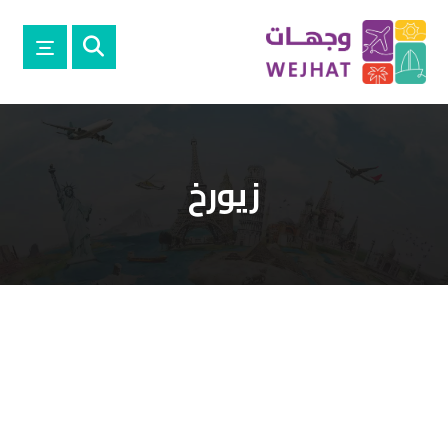
زيورخ