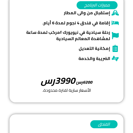
مميزات البرنامج
إستقبال من والى المطار
إقامة في فندق 4 نجوم لمدة 6 أيام.
رحلة سياحية في نيويورك fمركب لمدة ساعة
لمشاهدة المعالم السياحية
إمكانية التعديل
الضريبة والخدمة
3990رس
6200رس
الأسعار سارية لفترة محدودة.
الفندق