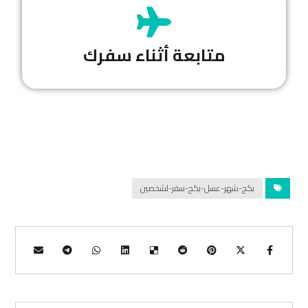
متابعة أثناء سفرك
بكج-شهر-عسل-بكج-سفر-لشخصين