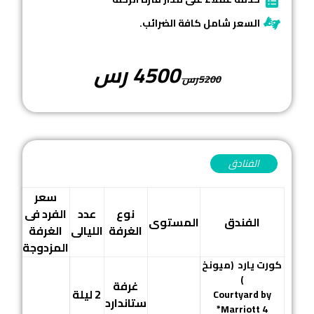
السعر شامل كافة الضرائب.
4500 رس
5200رس
الفنادق
سعر
نوع
عدد
الفرد فى
الفندق
المستوى
الغرفة
الليالى
الغرفة
المزدوجة
كورت يارد
(ميونخ
)
غرفة
2 ليلة
Courtyard by
ستاندارد
Marriott 4*