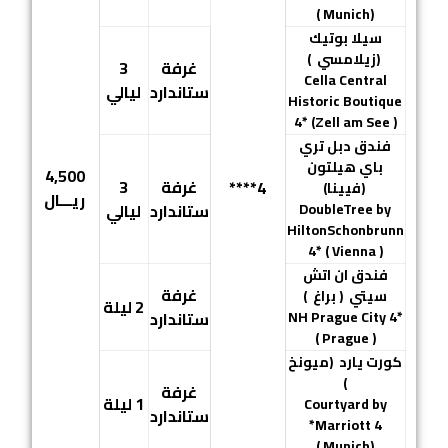
(Munich )
سيلا بوتيك
(زيلامسي )
غرفة
3
Cella Central
ستاندارد
ليالي
Historic Boutique
4* (Zell am See )
فندق دبل تري
باي هيلتون
4,500
غرفة
3
4****
(
فيينا
)
ريـــال
DoubleTree by
ستاندارد
ليالي
HiltonSchonbrunn
4* ( Vienna )
فندق ان اتش
غرفة
سيتي
( براغ )
2 ليلة
NH Prague City 4*
ستاندارد
( Prague )
كورت يارد
(ميونخ
)
غرفة
1 ليلة
Courtyard by
ستاندارد
Marriott 4*
(Munich )