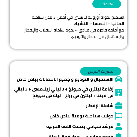
الوصف
استمتع بجولة أوروبية لا تنسى في أجمل 3 مدن سياحية
المانيا – النمسا – التشيك
مع أقامة فاخرة في فنادق 4 نجوم شاملة التنقلات والإفطار
والإستقبال من المطار والتوديع.
مميزات العرض
الإستقبال و التوديع و جميع الانتقالات بباص خاص
إقامة ليلتين في ميونخ + 3 ليالي زيلامسي + 3 ليالي
فى فيننا + ليلتين في براغ + ليلة فى ميونخ
شاملة الإفطار
جولات سياحية يومية بباص خاص
مرشد سياحي يتحدث اللغه العربية
خدمه عملاء على مدار فترة الرحلة