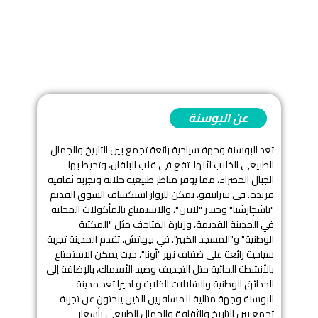
عن البوسنة
تعد البوسنة وجهة سياحية رائعة تجمع بين التاريخ والجمال
الطبيعي الخلاب لأنها تقع في قلب البلقان، وتحيط بها
الجبال الخضراء، مما يوفر مناظر طبيعية خلابة وتجربة ثقافية
فريدة. في سراييفو، يمكن للزوار استكشاف السوق القديم
"باشچارشيا" وجسر "لاتين"، والاستمتاع بالمأكولات المحلية
في المدينة القديمة، وزيارة المتاحف مثل "المكتبة
الوطنية" و"المسجد الكبير". في بيهاتش، تقدم المدينة تجربة
سياحية رائعة على ضفاف نهر "أونا"، حيث يمكن الاستمتاع
بالأنشطة المائية مثل التجديف وصيد الأسماك، بالإضافة إلى
الحدائق الوطنية والشلالات الخلابة و اخيرا تعد مدينة
البوسنة وجهة مثالية للمسافرين الذين يبحثون عن تجربة
تجمع بين التاريخ والثقافة والجمال الطبيعي بأسعار