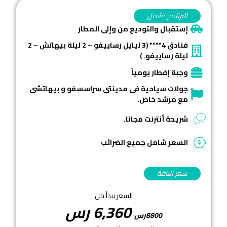
البرنامج يشمل
إستقبال والتوديع من وإلى المطار
فنادق 4**** (3 ليايل رساييفو – 2 ليلة بيهاتش – 2
ليلة رساييفو. )
وجبة إفطار يومياً
جولات سياحية فى مدينتى سراسسفو و بيهاتشى
مع مرشد خاص.
شريحة أنترنت مجانا.
السعر شامل جميع الضرائب
سعر الباقة
السعر يبدأ من
6,360
رس
8800رس