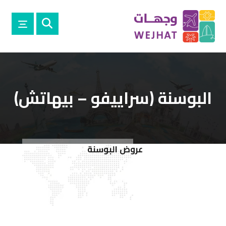
البوسنة (سراييفو – بيهاتش)
عروض البوسنة