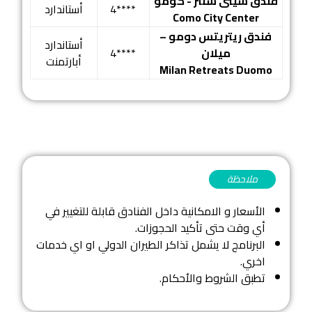
فندق سيتى سنتر - كومو
4****
أستاندارد
Como City Center
فندق ريتريتس دومو –
أستاندارد
ميلان
4****
أبارتمنت
Milan Retreats Duomo
ملاحظة
الأسعار و الامكانية داخل الفنادق قابلة للتغيير في
أي وقت حتى تأكيد الحجوزات.
البرنامج لا يشمل تذاكر الطيران الدولي او اي خدمات
اخري.
تطبق الشروط والأحكام.