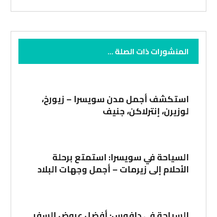
المنشورات ذات الصلة ...
استكشف أجمل مدن سويسرا – زيورخ،
لوزيرن، إنترلاكن، جنيف
السياحة في سويسرا: استمتع برحلة
الأحلام إلى زيرمات – أجمل وجهات البلاد
السياحة في دافوس: أفضل عروض السفر