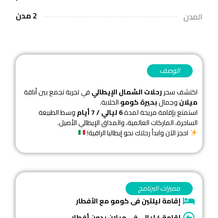
2 مدن
المدن
الوصف
اكتشف سحر
رحلات الشمال الإيطالي
في تجربة تجمع بين أناقة
ميلان
وجمال
بحيرة كومو
الخلابة.
استمتع بإقامة مريحة لمدة
6 ليالي / 7 أيام
وسط الطبيعة
الساحرة، الماركات العالمية، والمذاق الإيطالي الأصيل.
احجز الآن وابدأ رحلتك نحو إيطاليا الراقية!
مميزات البرنامج
إقامة ليلتين فى كومو مع الأفطار
إقامة 4 ليالى فى ميلان بدون أفطار