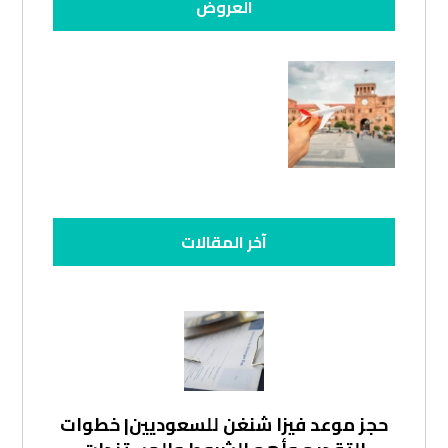
العروض
آخر المقالات
حجز موعد فيزا شنغن للسعوديين| خطوات