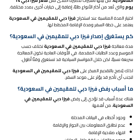
السعودية
، من بينها تأشيرات قصيرة المدى مثل
سعر فيزا دبي 14
يوم
والتي تُعد من أكثر الأنواع طلبًا، إضافة إلى خيارات أخرى بمدد مختلفة.
اختيار المدة المناسبة عند استخراج
فيزا دبي للمقيمين في السعودية
يعتمد على خطة السفر ومدة الإقامة المخطط لها.
كم يستغرق إصدار فيزا دبي للمقيمين في السعودية؟
مدة معالجة
فيزا دبي للمقيمين في السعودية
تختلف حسب
الموسم وعدد الطلبات المقدمة. في الأوقات العادية تكون المعالجة
سريعة نسبيًا، لكن خلال المواسم السياحية قد تستغرق وقتًا أطول.
لذلك يُنصح بالتقديم المبكر على
فيزا دبي للمقيمين في السعودية
لتجنب أي تأخير قد يؤثر على موعد السفر.
ما أسباب رفض فيزا دبي للمقيمين في السعودية؟
هناك عدة أسباب قد تؤدي إلى رفض
فيزا دبي للمقيمين في
السعودية
، من أهمها:
وجود أخطاء في البيانات المدخلة
عدم تطابق المعلومات بين الجواز والإقامة
انتهاء صلاحية الإقامة
وجود مخالفات سابقة داخل الإمارات