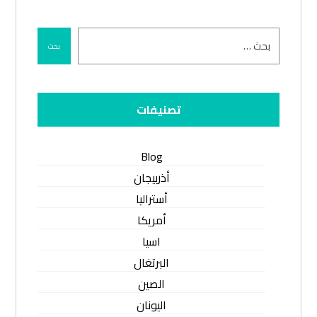
بحث
تصنيفات
Blog
أذربيجان
أستراليا
أمريكا
اسيا
البرتغال
الصين
اليونان