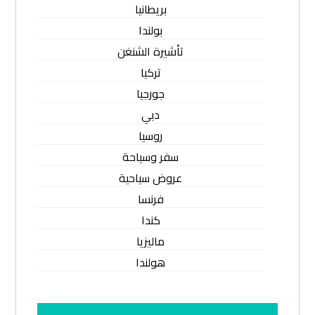
بريطانيا
بولندا
تأشيرة الشنغن
تركيا
جورجيا
دبي
روسيا
سفر وسياحة
عروض سياحية
فرنسا
كندا
ماليزيا
هولندا