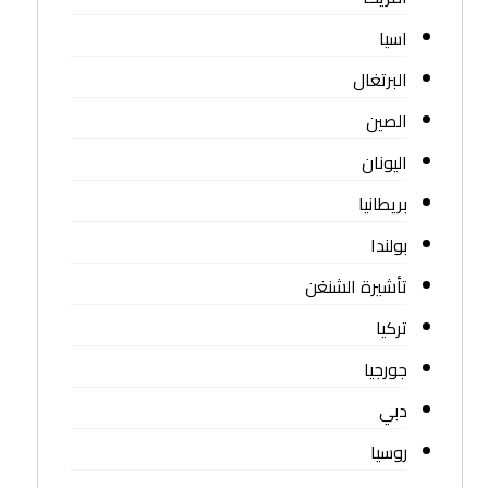
اسيا
البرتغال
الصين
اليونان
بريطانيا
بولندا
تأشيرة الشنغن
تركيا
جورجيا
دبي
روسيا