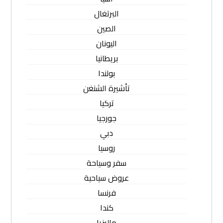
البرتغال
الصين
اليونان
بريطانيا
بولندا
تأشيرة الشنغن
تركيا
جورجيا
دبي
روسيا
سفر وسياحة
عروض سياحية
فرنسا
كندا
ماليزيا