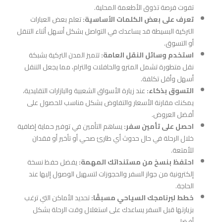
تفوت فرصة تذوق الأطعمة المحلية.
تعرف على بعض الكلمات الأساسية:
تعلم بعض العبارات
التركية البسيطة قد يساعدك في التواصل بشكل أسهل أثناء التنقل
أو التسوق.
استخدم وسائل النقل العامة:
تتميز المدن التركية بشبكة
نقل متطورة تشمل المترو والحافلات والترام، مما يجعل التنقل
أسهل وأقل تكلفة.
التسوق بذكاء:
عند زيارة الأسواق الشعبية والبازارات التقليدية،
يمكنك مقارنة الأسعار والتفاوض بشكل مناسب للحصول على
أفضل العروض.
احصل على تأمين سفر:
يساهم التأمين في توفير حماية إضافية
خلال الرحلة في حال حدوث أي طارئ صحي أو تأخير أو فقدان
للأمتعة.
احتفظ بنسخ من مستنداتك المهمة:
يفضل حفظ نسخة
إلكترونية من جواز السفر والحجوزات لتسهيل الوصول إليها عند
الحاجة.
خطط لبرنامجك السياحي مسبقًا:
تحديد الأماكن التي ترغب
بزيارتها قبل السفر يساعدك على استغلال وقت الرحلة بشكل
أفضل.