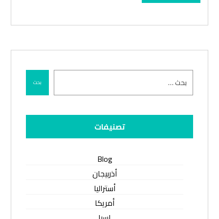
بحث
تصنيفات
Blog
أذربيجان
أستراليا
أمريكا
اسيا