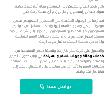
باتباع هذه النصائح ستتمكن من الاستمتاع برحلة أكثر تنظيمًا وراحة،
سواء كنت تزور إسطنبول أو طرابزون أو أي مدينة تركية أخرى.
تعد تركيا من الوجهات المفضلة لدى المسافرين السعوديين بفضل
تنوعها السياحي وسهولة السفر إليها. وإذا كنت تتساءل عن فيزا تركيا
للسعوديين، فإن المواطنين السعوديين لا يحتاجون إلى تأشيرة سياحية
مسبقة لدخول تركيا، مع ضرورة استيفاء متطلبات السفر الأساسية
والتأكد من صلاحية المستندات قبل موعد الرحلة.
وللحصول على تجربة سفر أكثر راحة وتنظيمًا، يمكن الاستفادة من
خدمات وكالة وجهات للسفر والسياحة
في ترتيب حجوزات الطيران
والفنادق والبرامج السياحية، بالإضافة إلى تقديم الاستشارات المتعلقة
بمتطلبات السفر والتأشيرات، مما يساعدك على الاستمتاع برحلتك إلى
تركيا بكل ثقة وراحة.
تواصل معنا