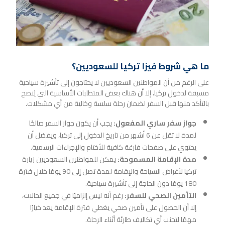
ما هي شروط فيزا تركيا للسعوديين؟
على الرغم من أن المواطنين السعوديين لا يحتاجون إلى تأشيرة سياحية
مسبقة لدخول تركيا، إلا أن هناك بعض المتطلبات الأساسية التي يُنصح
بالتأكد منها قبل السفر لضمان رحلة سلسة وخالية من أي مشكلات.
جواز سفر ساري المفعول:
يجب أن يكون جواز السفر صالحًا
لمدة لا تقل عن 6 أشهر من تاريخ الدخول إلى تركيا، ويفضل أن
يحتوي على صفحات فارغة كافية للأختام والإجراءات الرسمية.
مدة الإقامة المسموحة:
يمكن للمواطنين السعوديين زيارة
تركيا لأغراض السياحة والإقامة لمدة تصل إلى 90 يومًا خلال فترة
180 يومًا دون الحاجة إلى تأشيرة سياحية.
التأمين الصحي للسفر:
رغم أنه ليس إلزاميًا في جميع الحالات،
إلا أن الحصول على تأمين صحي يغطي فترة الإقامة يعد خيارًا
مهمًا لتجنب أي تكاليف طارئة أثناء الرحلة.