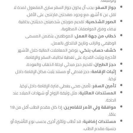
وتوقيعه.
جواز السفر:
يجب أن يكون جواز السفر ساري المفعول لمدة لا
تقل عن 6 أشهر، مع وجود صفحتين فارغتين على الأقل.
الصور الشخصية:
تقديم صورتين شخصيتين حديثتين بخلفية
بيضاء وفق المواصفات المطلوبة.
خطاب من جهة العمل:
للموظفين، يتضمن المسمى
الوظيفي والراتب وتاريخ الالتحاق بالعمل.
كشف حساب بنكي:
يوضح المعاملات المالية خلال الأشهر
الأخيرة ويثبت القدرة على تغطية تكاليف السفر والإقامة.
حجز الطيران:
تقديم حجز مبدئي لرحلة الذهاب والعودة.
إثبات الإقامة:
حجز فندقي أو مستند يثبت مكان الإقامة داخل
تركيا.
تأمين السفر:
تأمين صحي يغطي فترة الإقامة داخل تركيا.
المستندات العائلية:
مثل وثيقة الزواج أو شهادات الميلاد عند
الحاجة.
موافقة ولي الأمر للقاصرين:
إذا كان مقدم الطلب أقل من 18
عامًا.
مستندات إضافية:
قد تُطلب وثائق أخرى بحسب نوع التأشيرة أو
جنسية مقدم الطلب.